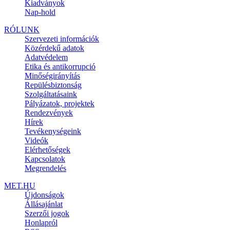
Kiadványok
Nap-hold
RÓLUNK
Szervezeti információk
Közérdekű adatok
Adatvédelem
Etika és antikorrupció
Minőségirányítás
Repülésbiztonság
Szolgáltatásaink
Pályázatok, projektek
Rendezvények
Hírek
Tevékenységeink
Videók
Elérhetőségek
Kapcsolatok
Megrendelés
MET.HU
Újdonságok
Állásajánlat
Szerzői jogok
Honlapról