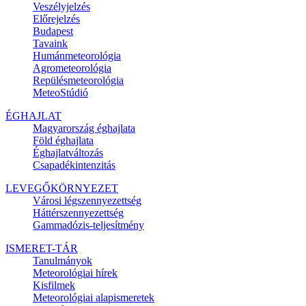
Veszélyjelzés
Előrejelzés
Budapest
Tavaink
Humánmeteorológia
Agrometeorológia
Repülésmeteorológia
MeteoStúdió
ÉGHAJLAT
Magyarország éghajlata
Föld éghajlata
Éghajlatváltozás
Csapadékintenzitás
LEVEGŐKÖRNYEZET
Városi légszennyezettség
Háttérszennyezettség
Gammadózis-teljesítmény
ISMERET-TÁR
Tanulmányok
Meteorológiai hírek
Kisfilmek
Meteorológiai alapismeretek