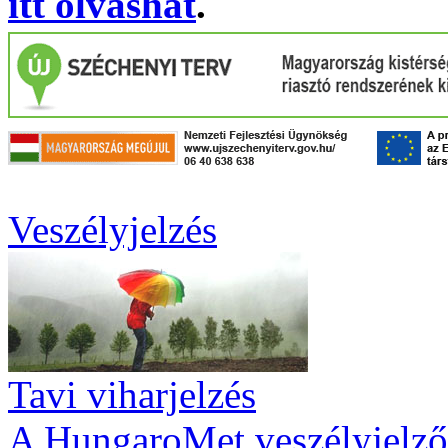
itt olvashat
.
Veszélyjelzés
Tavi viharjelzés
A HungaroMet veszélyjelző