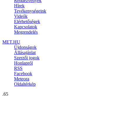
Rendezvények
Hírek
Tevékenységeink
Videók
Elérhetőségek
Kapcsolatok
Megrendelés
MET.HU
Újdonságok
Állásajánlat
Szerzői jogok
Honlapról
RSS
Facebook
Meteora
Oldaltérkép
.65