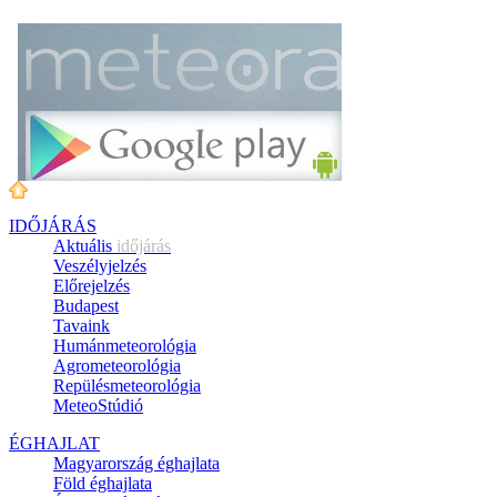
IDŐJÁRÁS
Aktuális
időjárás
Veszélyjelzés
Előrejelzés
Budapest
Tavaink
Humánmeteorológia
Agrometeorológia
Repülésmeteorológia
MeteoStúdió
ÉGHAJLAT
Magyarország éghajlata
Föld éghajlata