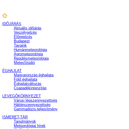
IDŐJÁRÁS
Aktuális
időjárás
Veszélyjelzés
Előrejelzés
Budapest
Tavaink
Humánmeteorológia
Agrometeorológia
Repülésmeteorológia
MeteoStúdió
ÉGHAJLAT
Magyarország éghajlata
Föld éghajlata
Éghajlatváltozás
Csapadékintenzitás
LEVEGŐKÖRNYEZET
Városi légszennyezettség
Háttérszennyezettség
Gammadózis-teljesítmény
ISMERET-TÁR
Tanulmányok
Meteorológiai hírek