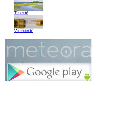
Tisza-tó
Velencei-tó