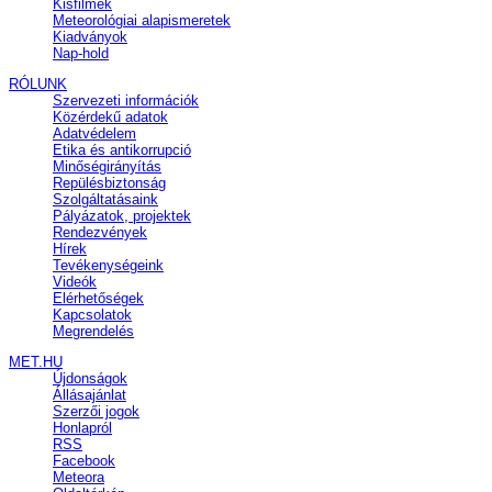
Kisfilmek
Meteorológiai alapismeretek
Kiadványok
Nap-hold
RÓLUNK
Szervezeti információk
Közérdekű adatok
Adatvédelem
Etika és antikorrupció
Minőségirányítás
Repülésbiztonság
Szolgáltatásaink
Pályázatok, projektek
Rendezvények
Hírek
Tevékenységeink
Videók
Elérhetőségek
Kapcsolatok
Megrendelés
MET.HU
Újdonságok
Állásajánlat
Szerzői jogok
Honlapról
RSS
Facebook
Meteora