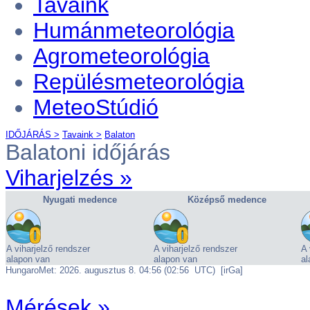
Tavaink
Humánmeteorológia
Agrometeorológia
Repülésmeteorológia
MeteoStúdió
IDŐJÁRÁS >
Tavaink >
Balaton
Balatoni időjárás
Viharjelzés »
Mérések »