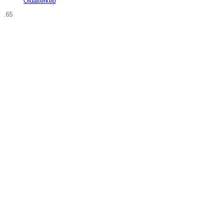
Oldaltérkép
.65