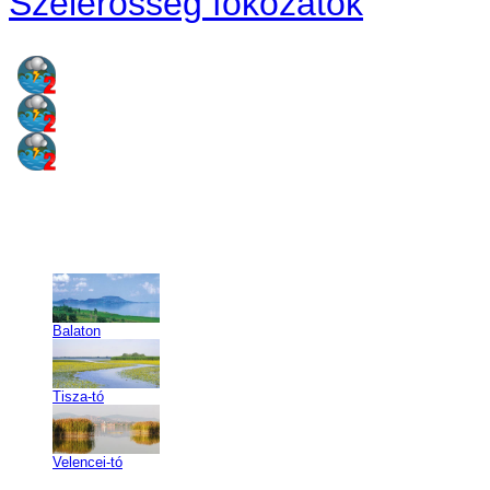
Szélerősség fokozatok
Balaton
Tisza-tó
Velencei-tó