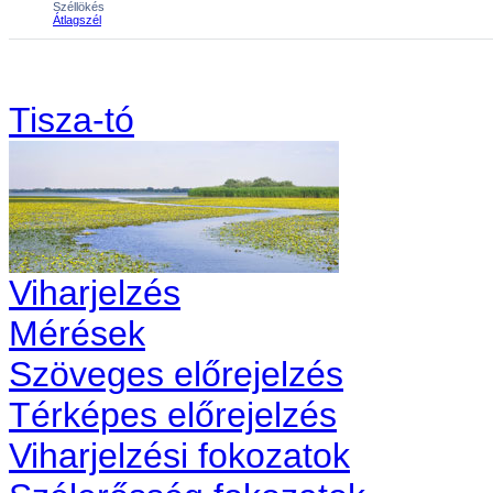
Tisza-tó
Viharjelzés
Mérések
Szöveges előrejelzés
Térképes előrejelzés
Viharjelzési fokozatok