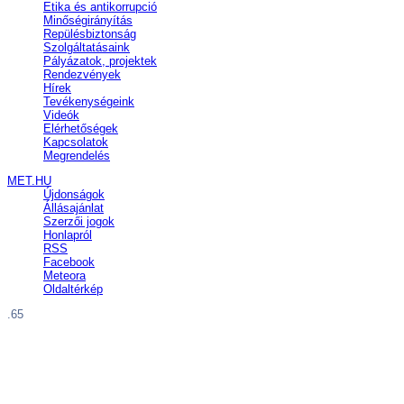
Etika és antikorrupció
Minőségirányítás
Repülésbiztonság
Szolgáltatásaink
Pályázatok, projektek
Rendezvények
Hírek
Tevékenységeink
Videók
Elérhetőségek
Kapcsolatok
Megrendelés
MET.HU
Újdonságok
Állásajánlat
Szerzői jogok
Honlapról
RSS
Facebook
Meteora
Oldaltérkép
.65