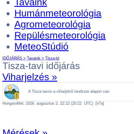
Tavaink
Humánmeteorológia
Agrometeorológia
Repülésmeteorológia
MeteoStúdió
IDŐJÁRÁS >
Tavaink >
Tisza-tó
Tisza-tavi időjárás
Viharjelzés »
Mérések »