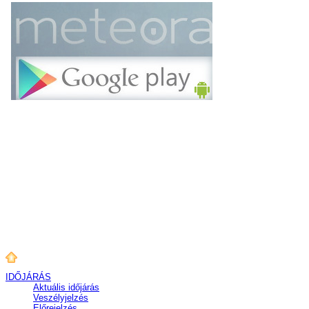
IDŐJÁRÁS
Aktuális
időjárás
Veszélyjelzés
Előrejelzés