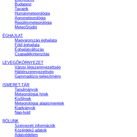
Budapest
Tavaink
Humánmeteorológia
Agrometeorológia
Repülésmeteorológia
MeteoStúdió
ÉGHAJLAT
Magyarország éghajlata
Föld éghajlata
Éghajlatváltozás
Csapadékintenzitás
LEVEGŐKÖRNYEZET
Városi légszennyezettség
Háttérszennyezettség
Gammadózis-teljesítmény
ISMERET-TÁR
Tanulmányok
Meteorológiai hírek
Kisfilmek
Meteorológiai alapismeretek
Kiadványok
Nap-hold
RÓLUNK
Szervezeti információk
Közérdekű adatok
Adatvédelem