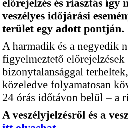
előrejelzés és riasztás így
veszélyes időjárási esemén
terület egy adott pontján.
A harmadik és a negyedik n
figyelmeztető előrejelzések
bizonytalansággal terheltek
közeledve folyamatosan köv
24 órás időtávon belül – a r
A veszélyjelzésről és a ves
itt olvashat
.