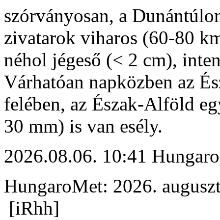
szórványosan, a Dunántúlon
zivatarok viharos (60-80 km
néhol jégeső (< 2 cm), inte
Várhatóan napközben az És
felében, az Észak-Alföld eg
30 mm) is van esély.
2026.08.06. 10:41 Hungaro
HungaroMet: 2026. auguszt
[iRhh]