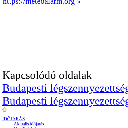
https://meteoalarm.org »
Kapcsolódó oldalak
Budapesti légszennyezettség
Budapesti légszennyezettsé
IDŐJÁRÁS
Aktuális
időjárás