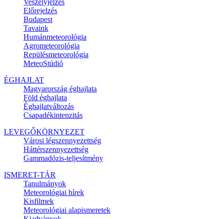
Veszélyjelzés
Előrejelzés
Budapest
Tavaink
Humánmeteorológia
Agrometeorológia
Repülésmeteorológia
MeteoStúdió
ÉGHAJLAT
Magyarország éghajlata
Föld éghajlata
Éghajlatváltozás
Csapadékintenzitás
LEVEGŐKÖRNYEZET
Városi légszennyezettség
Háttérszennyezettség
Gammadózis-teljesítmény
ISMERET-TÁR
Tanulmányok
Meteorológiai hírek
Kisfilmek
Meteorológiai alapismeretek
Kiadványok