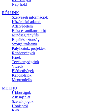
Nap-hold
RÓLUNK
Szervezeti információk
Közérdekű adatok
Adatvédelem
Etika és antikorrupció
Minőségirányítás
Repülésbiztonság
Szolgáltatásaink
Pályázatok, projektek
Rendezvények
Hírek
Tevékenységeink
Videók
Elérhetőségek
Kapcsolatok
Megrendelés
MET.HU
Újdonságok
Állásajánlat
Szerzői jogok
Honlapról
RSS