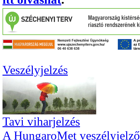
Veszélyjelzés
Tavi viharjelzés
A HungaroMet veszélyjelző