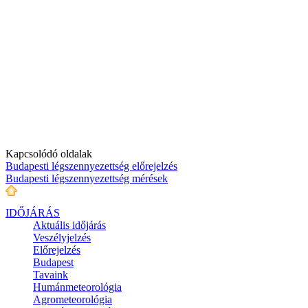
Kapcsolódó oldalak
Budapesti légszennyezettség előrejelzés
Budapesti légszennyezettség mérések
IDŐJÁRÁS
Aktuális
időjárás
Veszélyjelzés
Előrejelzés
Budapest
Tavaink
Humánmeteorológia
Agrometeorológia