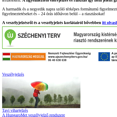
területeken.
A figyelmeztető előrejelzés és riasztás így nem jelent 
A harmadik és a negyedik napra szóló térképes formátumú figyelmezte
figyelmeztetéseket és – 24 órás időtávon belül – a riasztásokat!
A veszélyjelzésről és a veszélyjelzés korlátairól bővebben
itt olvas
Veszélyjelzés
Tavi viharjelzés
A HungaroMet veszélyjelző rendszere