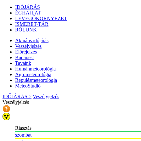
IDŐJÁRÁS
ÉGHAJLAT
LEVEGŐKÖRNYEZET
ISMERET-TÁR
RÓLUNK
Aktuális
időjárás
Veszélyjelzés
Előrejelzés
Budapest
Tavaink
Humánmeteorológia
Agrometeorológia
Repülésmeteorológia
MeteoStúdió
IDŐJÁRÁS >
Veszélyjelzés
Veszélyjelzés
Riasztás
szombat