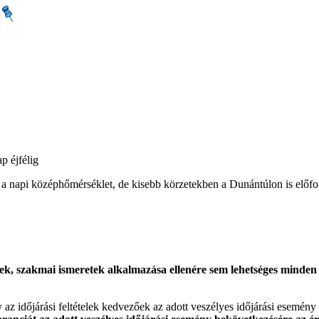
p éjfélig
tt a napi középhőmérséklet, de kisebb körzetekben a Dunántúlon is előf
k, szakmai ismeretek alkalmazása ellenére sem lehetséges minden es
gy az időjárási feltételek kedvezőek az adott veszélyes időjárási esemény