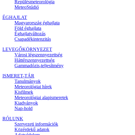
Repülésmeteorológia
MeteoStúdió
ÉGHAJLAT
Magyarország éghajlata
Föld éghajlata
Éghajlatváltozás
Csapadékintenzitás
LEVEGŐKÖRNYEZET
Városi légszennyezettség
Háttérszennyezettség
Gammadózis-teljesítmény
ISMERET-TÁR
Tanulmányok
Meteorológiai hírek
Kisfilmek
Meteorológiai alapismeretek
Kiadványok
Nap-hold
RÓLUNK
Szervezeti információk
Közérdekű adatok
Adatvédelem