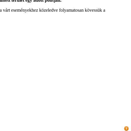
intett terület egy adott pontján.
tt a várt eseményekhez közeledve folyamatosan kövessük a