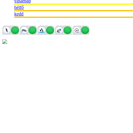
vasárnap
hétfő
kedd