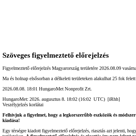
Szöveges figyelmeztető előrejelzés
Figyelmeztető előrejelzés Magyarország területére 2026.08.09 vasárna
Ma és holnap elsősorban a délkeleti területeken alakulhat 25 fok fele
2026.08.08. 18:01 HungaroMet Nonprofit Zrt.
HungaroMet: 2026. augusztus 8. 18:02 (16:02 UTC) [iRhh]
Veszélyjelzés korlátai
Felhívjuk a figyelmet, hogy a legkorszerűbb eszközök és módszere
kiadása!
Egy térségre kiadott figyelmeztető előrejelzés, riasztás azt jelenti, ho