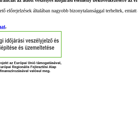
garanciát az adott veszélyes időjárási esemény bekövetkezésére az ér
tő előrejelzések általában nagyobb bizonytalansággal terheltek, emia
hat
.