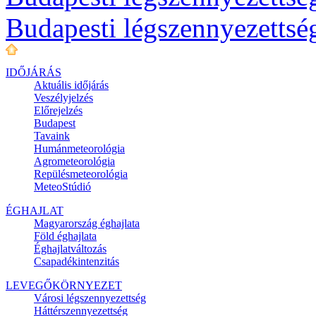
Budapesti légszennyezettsé
IDŐJÁRÁS
Aktuális
időjárás
Veszélyjelzés
Előrejelzés
Budapest
Tavaink
Humánmeteorológia
Agrometeorológia
Repülésmeteorológia
MeteoStúdió
ÉGHAJLAT
Magyarország éghajlata
Föld éghajlata
Éghajlatváltozás
Csapadékintenzitás
LEVEGŐKÖRNYEZET
Városi légszennyezettség
Háttérszennyezettség