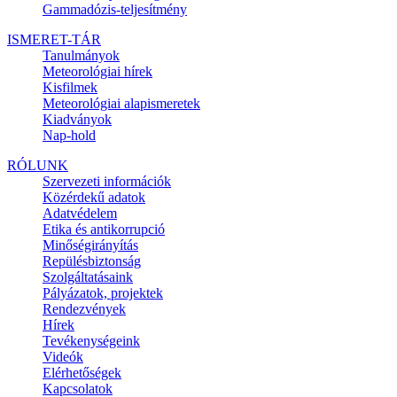
Gammadózis-teljesítmény
ISMERET-TÁR
Tanulmányok
Meteorológiai hírek
Kisfilmek
Meteorológiai alapismeretek
Kiadványok
Nap-hold
RÓLUNK
Szervezeti információk
Közérdekű adatok
Adatvédelem
Etika és antikorrupció
Minőségirányítás
Repülésbiztonság
Szolgáltatásaink
Pályázatok, projektek
Rendezvények
Hírek
Tevékenységeink
Videók
Elérhetőségek
Kapcsolatok