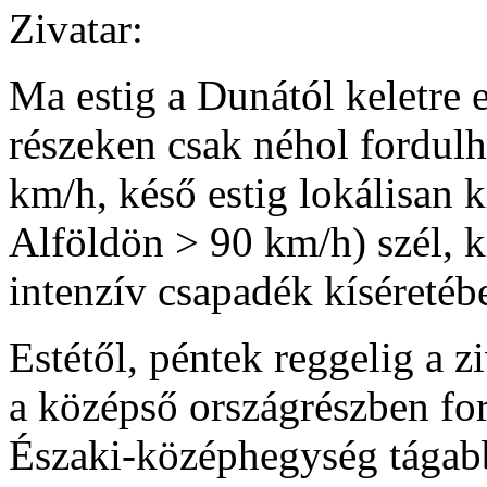
Zivatar:
Ma estig a Dunától keletre 
részeken csak néhol fordulh
km/h, késő estig lokálisan k
Alföldön > 90 km/h) szél, k
intenzív csapadék kíséretéb
Estétől, péntek reggelig a 
a középső országrészben for
Északi-középhegység tágabb