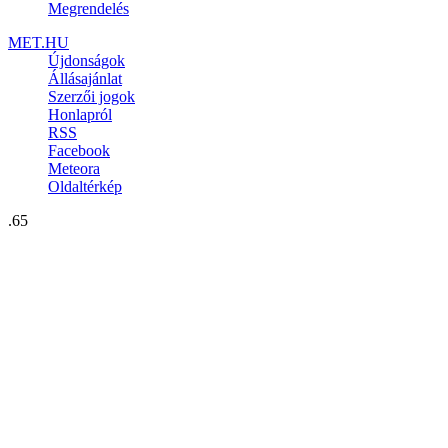
Megrendelés
MET.HU
Újdonságok
Állásajánlat
Szerzői jogok
Honlapról
RSS
Facebook
Meteora
Oldaltérkép
.65