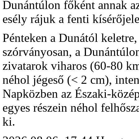
Dunántúlon főként annak az
esély rájuk a fenti kísérője
Pénteken a Dunától keletre,
szórványosan, a Dunántúlon
zivatarok viharos (60-80 km
néhol jégeső (< 2 cm), inte
Napközben az Északi-középh
egyes részein néhol felhős
ki.