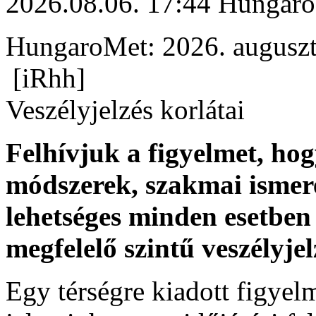
2026.08.06. 17:44 Hungaro
HungaroMet: 2026. auguszt
[iRhh]
Veszélyjelzés korlátai
Felhívjuk a figyelmet, ho
módszerek, szakmai ismer
lehetséges minden esetben 
megfelelő szintű veszélyje
Egy térségre kiadott figyelme