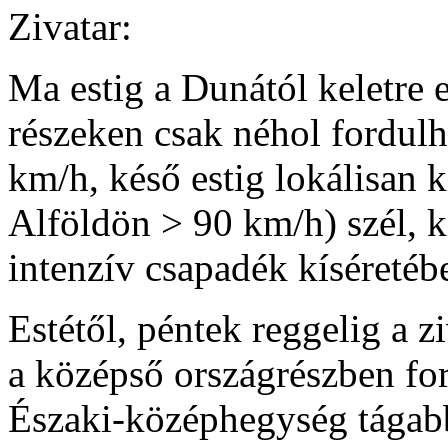
Zivatar:
Ma estig a Dunától keletre 
részeken csak néhol fordulh
km/h, késő estig lokálisan k
Alföldön > 90 km/h) szél, k
intenzív csapadék kíséretéb
Estétől, péntek reggelig a 
a középső országrészben for
Északi-középhegység tágabb