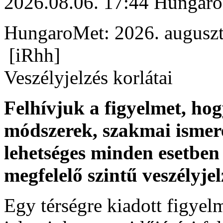
2026.08.06. 17:44 Hungaro
HungaroMet: 2026. auguszt
[iRhh]
Veszélyjelzés korlátai
Felhívjuk a figyelmet, ho
módszerek, szakmai ismer
lehetséges minden esetben 
megfelelő szintű veszélyje
Egy térségre kiadott figyelme