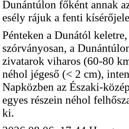
Dunántúlon főként annak az
esély rájuk a fenti kísérője
Pénteken a Dunától keletre,
szórványosan, a Dunántúlon
zivatarok viharos (60-80 km
néhol jégeső (< 2 cm), inte
Napközben az Északi-középh
egyes részein néhol felhős
ki.