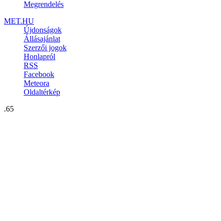
Megrendelés
MET.HU
Újdonságok
Állásajánlat
Szerzői jogok
Honlapról
RSS
Facebook
Meteora
Oldaltérkép
.65