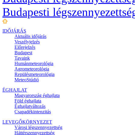
Budapesti légszennyezettsé
IDŐJÁRÁS
Aktuális
időjárás
Veszélyjelzés
Előrejelzés
Budapest
Tavaink
Humánmeteorológia
Agrometeorológia
Repülésmeteorológia
MeteoStúdió
ÉGHAJLAT
Magyarország éghajlata
Föld éghajlata
Éghajlatváltozás
Csapadékintenzitás
LEVEGŐKÖRNYEZET
Városi légszennyezettség
Háttérszennyezettség