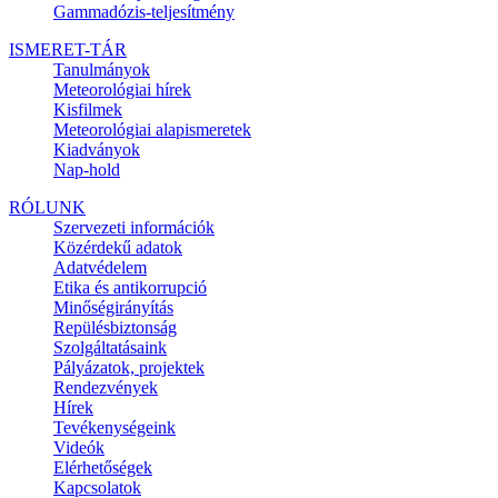
Gammadózis-teljesítmény
ISMERET-TÁR
Tanulmányok
Meteorológiai hírek
Kisfilmek
Meteorológiai alapismeretek
Kiadványok
Nap-hold
RÓLUNK
Szervezeti információk
Közérdekű adatok
Adatvédelem
Etika és antikorrupció
Minőségirányítás
Repülésbiztonság
Szolgáltatásaink
Pályázatok, projektek
Rendezvények
Hírek
Tevékenységeink
Videók
Elérhetőségek
Kapcsolatok