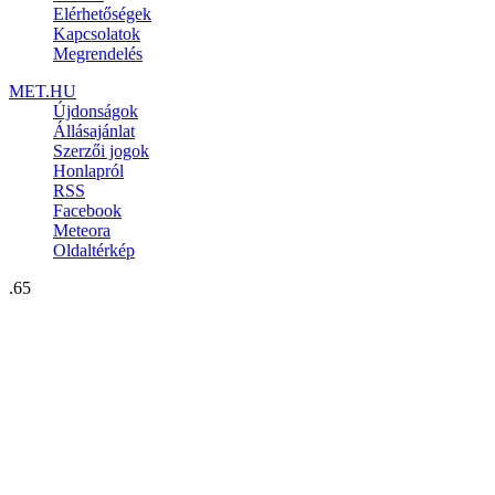
Elérhetőségek
Kapcsolatok
Megrendelés
MET.HU
Újdonságok
Állásajánlat
Szerzői jogok
Honlapról
RSS
Facebook
Meteora
Oldaltérkép
.65