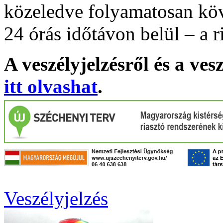
közeledve folyamatosan köv
24 órás időtávon belül – a r
A veszélyjelzésről és a ves
itt olvashat
.
Veszélyjelzés