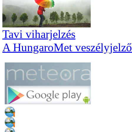
Tavi viharjelzés
A HungaroMet veszélyjelző