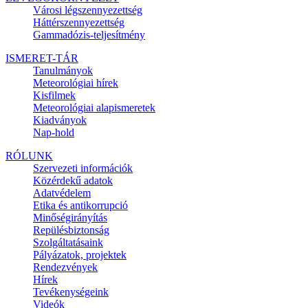
Városi légszennyezettség
Háttérszennyezettség
Gammadózis-teljesítmény
ISMERET-TÁR
Tanulmányok
Meteorológiai hírek
Kisfilmek
Meteorológiai alapismeretek
Kiadványok
Nap-hold
RÓLUNK
Szervezeti információk
Közérdekű adatok
Adatvédelem
Etika és antikorrupció
Minőségirányítás
Repülésbiztonság
Szolgáltatásaink
Pályázatok, projektek
Rendezvények
Hírek
Tevékenységeink
Videók