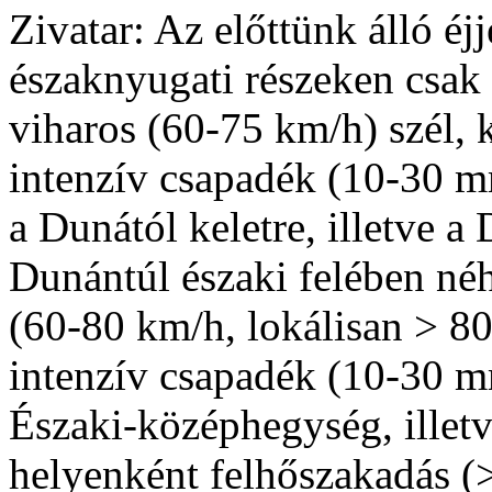
Zivatar: Az előttünk álló éjj
északnyugati részeken csak 
viharos (60-75 km/h) szél, 
intenzív csapadék (10-30 m
a Dunától keletre, illetve 
Dunántúl északi felében néh
(60-80 km/h, lokálisan > 80
intenzív csapadék (10-30 m
Északi-középhegység, illetv
helyenként felhőszakadás (