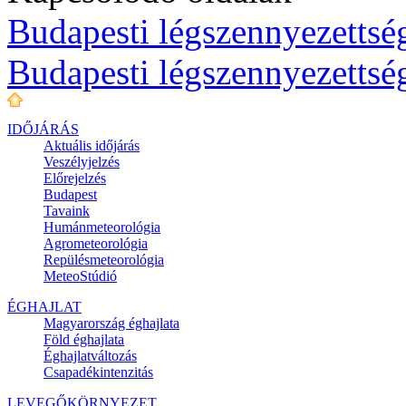
Budapesti légszennyezettség
Budapesti légszennyezettsé
IDŐJÁRÁS
Aktuális
időjárás
Veszélyjelzés
Előrejelzés
Budapest
Tavaink
Humánmeteorológia
Agrometeorológia
Repülésmeteorológia
MeteoStúdió
ÉGHAJLAT
Magyarország éghajlata
Föld éghajlata
Éghajlatváltozás
Csapadékintenzitás
LEVEGŐKÖRNYEZET