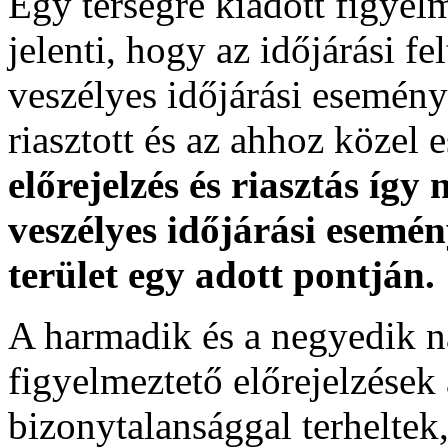
Egy térségre kiadott figyelme
jelenti, hogy az időjárási f
veszélyes időjárási esemény
riasztott és az ahhoz közel 
előrejelzés és riasztás így
veszélyes időjárási esemén
terület egy adott pontján.
A harmadik és a negyedik n
figyelmeztető előrejelzések
bizonytalansággal terheltek