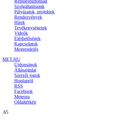
Repülésbiztonság
Szolgáltatásaink
Pályázatok, projektek
Rendezvények
Hírek
Tevékenységeink
Videók
Elérhetőségek
Kapcsolatok
Megrendelés
MET.HU
Újdonságok
Állásajánlat
Szerzői jogok
Honlapról
RSS
Facebook
Meteora
Oldaltérkép
.65