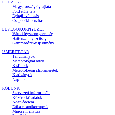
ÉGHAJLAT
Magyarország éghajlata
Föld éghajlata
Éghajlatváltozás
Csapadékintenzitás
LEVEGŐKÖRNYEZET
Városi légszennyezettség
Háttérszennyezettség
Gammadózis-teljesítmény
ISMERET-TÁR
Tanulmányok
Meteorológiai hírek
Kisfilmek
Meteorológiai alapismeretek
Kiadványok
Nap-hold
RÓLUNK
Szervezeti információk
Közérdekű adatok
Adatvédelem
Etika és antikorrupció
Minőségirányítás