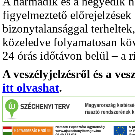
A harmadik és a negyedik n
figyelmeztető előrejelzések
bizonytalansággal terheltek
közeledve folyamatosan köv
24 órás időtávon belül – a r
A veszélyjelzésről és a ves
itt olvashat
.