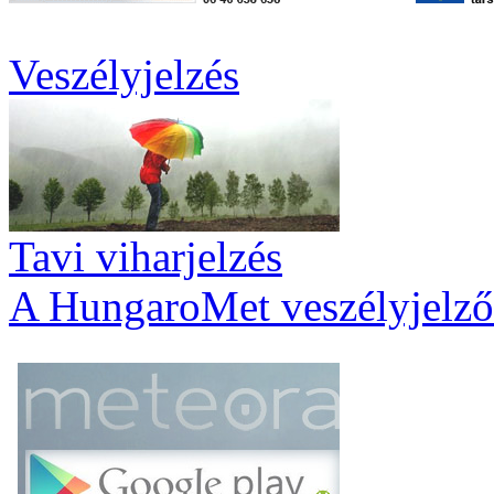
Veszélyjelzés
Tavi viharjelzés
A HungaroMet veszélyjelző