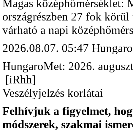
Magas középhőmérséklet: M
országrészben 27 fok körül 
várható a napi középhőmérs
2026.08.07. 05:47 Hungaro
HungaroMet: 2026. auguszt
[iRhh]
Veszélyjelzés korlátai
Felhívjuk a figyelmet, ho
módszerek, szakmai ismer