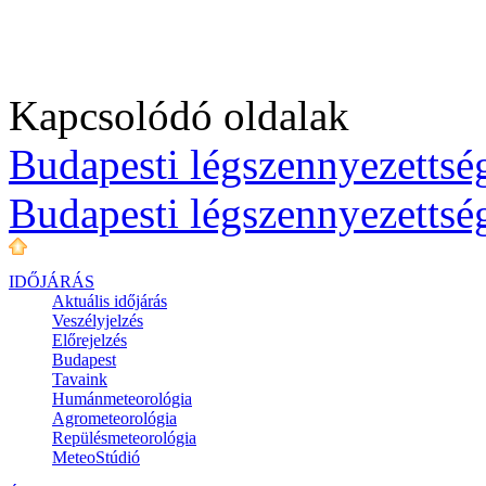
Kapcsolódó oldalak
Budapesti légszennyezettség
Budapesti légszennyezettsé
IDŐJÁRÁS
Aktuális
időjárás
Veszélyjelzés
Előrejelzés
Budapest
Tavaink
Humánmeteorológia
Agrometeorológia
Repülésmeteorológia
MeteoStúdió