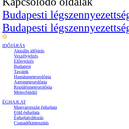
Kapcsolódó oldalak
Budapesti légszennyezettség
Budapesti légszennyezettsé
IDŐJÁRÁS
Aktuális
időjárás
Veszélyjelzés
Előrejelzés
Budapest
Tavaink
Humánmeteorológia
Agrometeorológia
Repülésmeteorológia
MeteoStúdió
ÉGHAJLAT
Magyarország éghajlata
Föld éghajlata
Éghajlatváltozás
Csapadékintenzitás