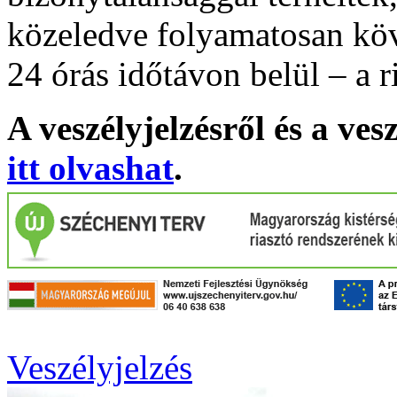
közeledve folyamatosan köv
24 órás időtávon belül – a r
A veszélyjelzésről és a ves
itt olvashat
.
Veszélyjelzés