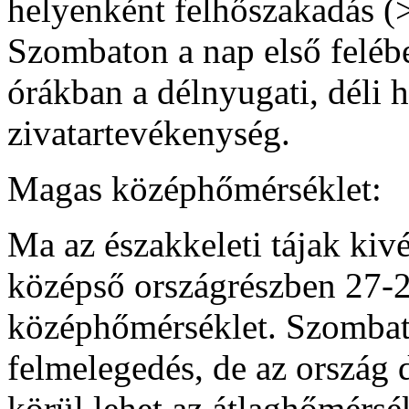
helyenként felhőszakadás (
Szombaton a nap első felébe
órákban a délnyugati, déli h
zivatartevékenység.
Magas középhőmérséklet:
Ma az északkeleti tájak kivét
középső országrészben 27-29
középhőmérséklet. Szombat
felmelegedés, de az ország d
körül lehet az átlaghőmérsék