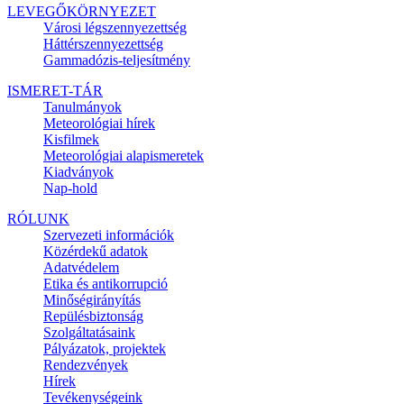
LEVEGŐKÖRNYEZET
Városi légszennyezettség
Háttérszennyezettség
Gammadózis-teljesítmény
ISMERET-TÁR
Tanulmányok
Meteorológiai hírek
Kisfilmek
Meteorológiai alapismeretek
Kiadványok
Nap-hold
RÓLUNK
Szervezeti információk
Közérdekű adatok
Adatvédelem
Etika és antikorrupció
Minőségirányítás
Repülésbiztonság
Szolgáltatásaink
Pályázatok, projektek
Rendezvények
Hírek
Tevékenységeink