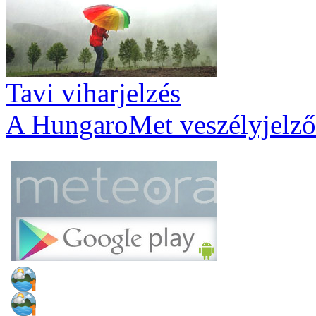
Tavi viharjelzés
A HungaroMet veszélyjelző