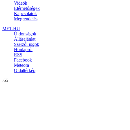
Videók
Elérhetőségek
Kapcsolatok
Megrendelés
MET.HU
Újdonságok
Állásajánlat
Szerzői jogok
Honlapról
RSS
Facebook
Meteora
Oldaltérkép
.65