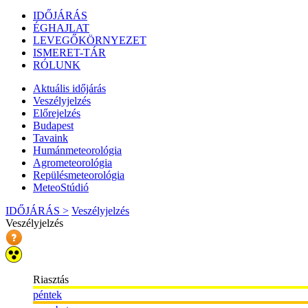
IDŐJÁRÁS
ÉGHAJLAT
LEVEGŐKÖRNYEZET
ISMERET-TÁR
RÓLUNK
Aktuális
időjárás
Veszélyjelzés
Előrejelzés
Budapest
Tavaink
Humánmeteorológia
Agrometeorológia
Repülésmeteorológia
MeteoStúdió
IDŐJÁRÁS >
Veszélyjelzés
Veszélyjelzés
Riasztás
péntek