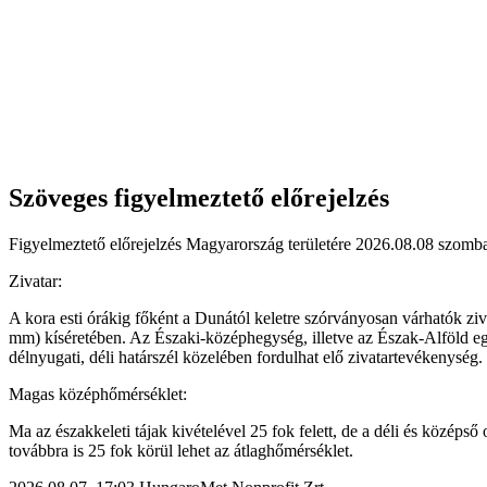
Szöveges figyelmeztető előrejelzés
Figyelmeztető előrejelzés Magyarország területére 2026.08.08 szombat
Zivatar:
A kora esti órákig főként a Dunától keletre szórványosan várhatók ziv
mm) kíséretében. Az Északi-középhegység, illetve az Észak-Alföld eg
délnyugati, déli határszél közelében fordulhat elő zivatartevékenység.
Magas középhőmérséklet:
Ma az északkeleti tájak kivételével 25 fok felett, de a déli és közép
továbbra is 25 fok körül lehet az átlaghőmérséklet.