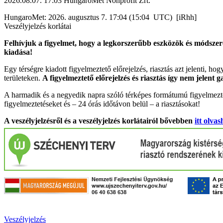
2026.08.07. 17:03 HungaroMet Nonprofit Zrt.
HungaroMet: 2026. augusztus 7. 17:04 (15:04 UTC) [iRhh]
Veszélyjelzés korlátai
Felhívjuk a figyelmet, hogy a legkorszerűbb eszközök és módszere
kiadása!
Egy térségre kiadott figyelmeztető előrejelzés, riasztás azt jelenti, ho
területeken.
A figyelmeztető előrejelzés és riasztás így nem jelent 
A harmadik és a negyedik napra szóló térképes formátumú figyelmezte
figyelmeztetéseket és – 24 órás időtávon belül – a riasztásokat!
A veszélyjelzésről és a veszélyjelzés korlátairól bővebben
itt olvas
Veszélyjelzés