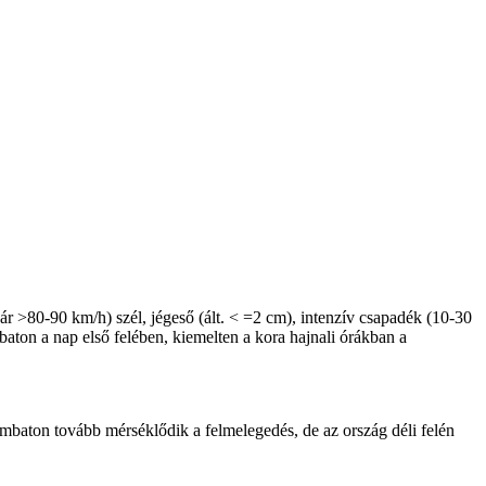
ár >80-90 km/h) szél, jégeső (ált. < =2 cm), intenzív csapadék (10-30
ton a nap első felében, kiemelten a kora hajnali órákban a
zombaton tovább mérséklődik a felmelegedés, de az ország déli felén