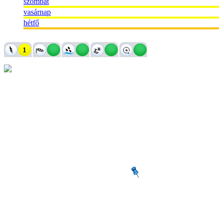
szombat
vasárnap
hétfő