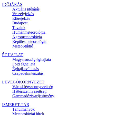
IDŐJÁRÁS
Aktuális
időjárás
Veszélyjelzés
Előrejelzés
Budapest
Tavaink
Humánmeteorológia
Agrometeorológia
Repülésmeteorológia
MeteoStúdió
ÉGHAJLAT
Magyarország éghajlata
Föld éghajlata
Éghajlatváltozás
Csapadékintenzitás
LEVEGŐKÖRNYEZET
Városi légszennyezettség
Háttérszennyezettség
Gammadózis-teljesítmény
ISMERET-TÁR
Tanulmányok
Meteorológiai hírek