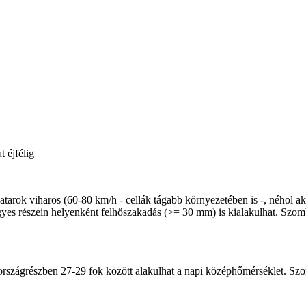
 éjfélig
atarok viharos (60-80 km/h - cellák tágabb környezetében is -, néhol ak
yes részein helyenként felhőszakadás (>= 30 mm) is kialakulhat. Szomba
ső országrészben 27-29 fok között alakulhat a napi középhőmérséklet. S