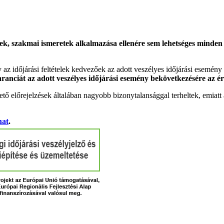
k, szakmai ismeretek alkalmazása ellenére sem lehetséges minden es
gy az időjárási feltételek kedvezőek az adott veszélyes időjárási esemény
garanciát az adott veszélyes időjárási esemény bekövetkezésére az ér
tő előrejelzések általában nagyobb bizonytalansággal terheltek, emia
hat
.