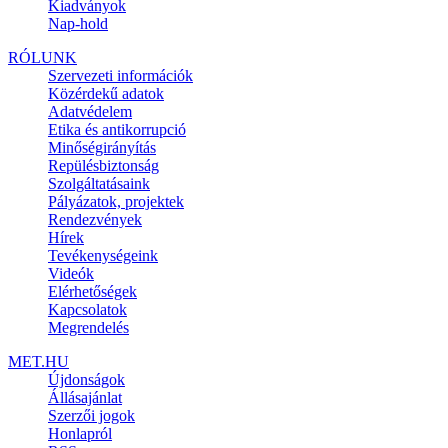
Kiadványok
Nap-hold
RÓLUNK
Szervezeti információk
Közérdekű adatok
Adatvédelem
Etika és antikorrupció
Minőségirányítás
Repülésbiztonság
Szolgáltatásaink
Pályázatok, projektek
Rendezvények
Hírek
Tevékenységeink
Videók
Elérhetőségek
Kapcsolatok
Megrendelés
MET.HU
Újdonságok
Állásajánlat
Szerzői jogok
Honlapról