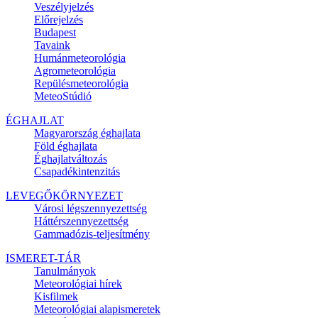
Veszélyjelzés
Előrejelzés
Budapest
Tavaink
Humánmeteorológia
Agrometeorológia
Repülésmeteorológia
MeteoStúdió
ÉGHAJLAT
Magyarország éghajlata
Föld éghajlata
Éghajlatváltozás
Csapadékintenzitás
LEVEGŐKÖRNYEZET
Városi légszennyezettség
Háttérszennyezettség
Gammadózis-teljesítmény
ISMERET-TÁR
Tanulmányok
Meteorológiai hírek
Kisfilmek
Meteorológiai alapismeretek