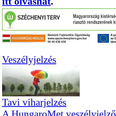
itt olvashat
.
Veszélyjelzés
Tavi viharjelzés
A HungaroMet veszélyjelző