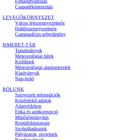
Éghajlatváltozás
Csapadékintenzitás
LEVEGŐKÖRNYEZET
Városi légszennyezettség
Háttérszennyezettség
Gammadózis-teljesítmény
ISMERET-TÁR
Tanulmányok
Meteorológiai hírek
Kisfilmek
Meteorológiai alapismeretek
Kiadványok
Nap-hold
RÓLUNK
Szervezeti információk
Közérdekű adatok
Adatvédelem
Etika és antikorrupció
Minőségirányítás
Repülésbiztonság
Szolgáltatásaink
Pályázatok, projektek
Rendezvények