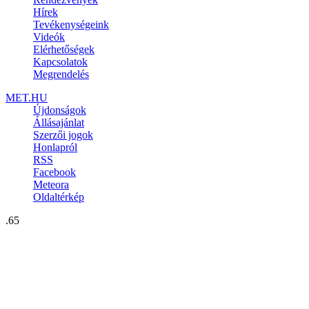
Hírek
Tevékenységeink
Videók
Elérhetőségek
Kapcsolatok
Megrendelés
MET.HU
Újdonságok
Állásajánlat
Szerzői jogok
Honlapról
RSS
Facebook
Meteora
Oldaltérkép
.65