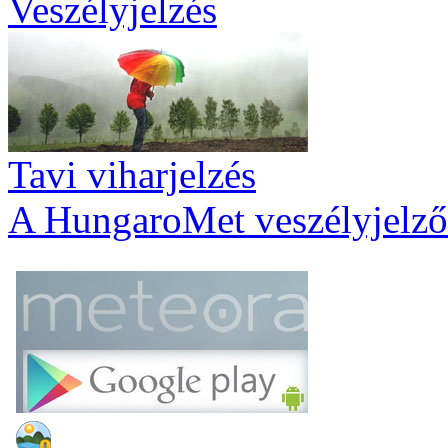
Veszélyjelzés
Tavi viharjelzés
A HungaroMet veszélyjelző