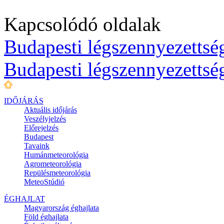
Kapcsolódó oldalak
Budapesti légszennyezettség
Budapesti légszennyezettsé
IDŐJÁRÁS
Aktuális
időjárás
Veszélyjelzés
Előrejelzés
Budapest
Tavaink
Humánmeteorológia
Agrometeorológia
Repülésmeteorológia
MeteoStúdió
ÉGHAJLAT
Magyarország éghajlata
Föld éghajlata