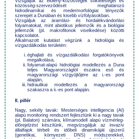
Vizsgáljuk az élőlény-közösségek sokféleségét és
közösség-szerveződését meghatározó
hidrodinamikai és medermorfológiai tényezők
szerepét a Dunában és kisebb vízfolyásokban.
Vizsgáljuk az áramlási- és hordalékvándorlási
folyamatokat, mint abiotikus jellemzők és a biológiai
jellemzők (pl. makrofitonok viselkedése) közötti
kapcsolatot.
Alkalmazott kutatást végzünk a hidrológia és
vízgazdálkodás területén:
éghajlati és vízgazdálkodási forgatókönyvek
megalkotása,
folyamat-alapú hidrológiai modellezés a Duna
teljes Magyarországtól északra eső és
magyarországi vízgyűjtőjére az i.-es pont
alapján,
hidraulikai modellezés a magyarországi
szakaszra a ii.-es pont alapján.
II. pillér
Nagy, sekély tavak: Mesterséges intelligencia (AI)
alapú monitoring rendszert fejlesztünk ki a nagy tavak
(pl. Balaton) számára, klímamodell alapú vízmérleg-
előrejelzést készítünk, megvizsgáljuk az invazív
állatfajok térbeli és időbeli dinamikáját újszerű
(genetikai, környezeti DNS) módszerekkel,