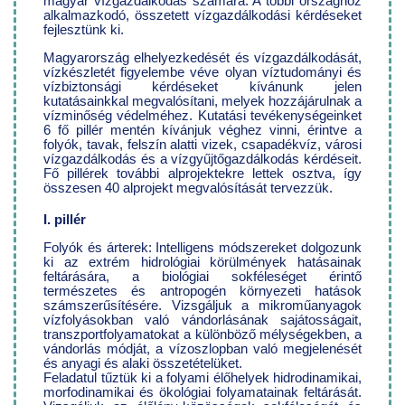
magyar vízgazdálkodás számára. A többi országhoz
alkalmazkodó, összetett vízgazdálkodási kérdéseket
fejlesztünk ki.
Magyarország elhelyezkedését és vízgazdálkodását,
vízkészletét figyelembe véve olyan víztudományi és
vízbiztonsági kérdéseket kívánunk jelen
kutatásainkkal megvalósítani, melyek hozzájárulnak a
vízminőség védelméhez. Kutatási tevékenységeinket
6 fő pillér mentén kívánjuk véghez vinni, érintve a
folyók, tavak, felszín alatti vizek, csapadékvíz, városi
vízgazdálkodás és a vízgyűjtőgazdálkodás kérdéseit.
Fő pillérek további alprojektekre lettek osztva, így
összesen 40 alprojekt megvalósítását tervezzük.
I. pillér
Folyók és árterek: Intelligens módszereket dolgozunk
ki az extrém hidrológiai körülmények hatásainak
feltárására, a biológiai sokféleséget érintő
természetes és antropogén környezeti hatások
számszerűsítésére. Vizsgáljuk a mikroműanyagok
vízfolyásokban való vándorlásának sajátosságait,
transzportfolyamatokat a különböző mélységekben, a
vándorlás módját, a vízoszlopban való megjelenését
és anyagi és alaki összetételüket.
Feladatul tűztük ki a folyami élőhelyek hidrodinamikai,
morfodinamikai és ökológiai folyamatainak feltárását.