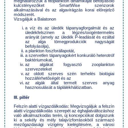
meghatározzuk a fitoplankton dinamikáját befolyásoló
kulcstényezőket SmartWise szenzorok
alkalmazásával és az algavirágzás korai előrejelző
módszerét.
Vizsgáljuk a Balatonon
a víz és az üledék tápanyagforgalmát és az
üledékfelszínen a légzés/oxigéntermelés
arányát (amely az üledék P-leadását és ezáltal
az alga tömegprodukciók nagyságát
befolyásolja),
a plankton foszforállapotát,
a szervetlen tápanyagokért konkuráló heterotróf
baktériumokat,
az algákat fogyasztó zooplankton
szervezeteket
az oldott szerves szén terhelés biológiai
hozzáférhetőségét és az
az algák által termelt szerves anyag
hasznosulását a táplálékhálózatban.
III. pillér
Felszín alatti vízgazdálkodás: Megvizsgáljuk a felszín
alatti vízgazdálkodás szerepét az éghajlatváltozáshoz
való alkalmazkodás terén, új koncepciókat dolgozunk
ki a sekély és mély talajvízforrásokból származó
mezőgazdasági vízigény kielégítésére, a városi