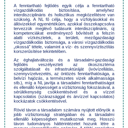
A fenntartható fejlődés egyik célja a fenntartható
vízgazdálkodás biztosítása, amelyhez
interdiszciplináris és holisztikus megközelítésre van
szükség. A NL fő célja, hogy a vízfolyásokkal és
állóvizekkel egyenértékűen, azokkal összekapcsolva
tervezzük meglévő tudásunk interdiszciplináris, új
kompetenciákat eredményező bővítését a felszín
alatti vízkészletek, a területi, mezőgazdasági
vízgazdálkodás biztonsága, a városi vízgazdálkodás
„okossá” tétele, valamint a víz- és szennyvíztisztítás
korszerűsítése tekintetében.
Az éghajlatváltozás és a társadalmi-gazdasági
fejlődés veszélyezteti az ökoszisztéma
szolgáltatásait és infrastruktúráját (ivóvízellátás,
szennyvízelvezetés, az öntözés fenntarthatósága, a
belvízi hajózás, a természetes vizek alkalmassága
stb.), míg a NL javítja a társadalmi fenntarthatóságot
és ellenálló képességet a vízbiztonság fokozásával, a
sérülékenység csökkentésével és a vízzel
kapcsolatos (szárazsággal és árvízzel kapcsolatos)
kockázatok csökkentésével.
Rövid távon a társadalom számára nyújtott előnyök a
jobb vízbiztonsági stratégiában és a társadalmi
ellenálló képességben mutatkoznak meg. Hosszú
távon tudományos háttérintézetet hozunk létre a