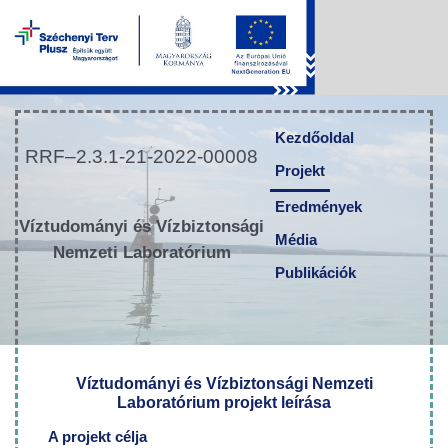
új ablakban nyílik meg
Ugrás a tartalomhoz
Kezdőoldal
RRF–2.3.1-21-2022-00008
Projekt
Eredmények
Víztudományi és Vízbiztonsági
Média
Nemzeti Laboratórium
Publikációk
Víztudományi és Vízbiztonsági Nemzeti
Laboratórium projekt leírása
A projekt célja