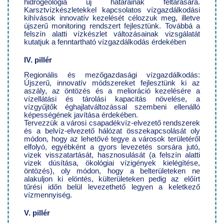
hidrogeológia új határainak feltárására.
Karsztvízkészletekkel kapcsolatos vízgazdálkodási
kihívások innovatív kezelését célozzuk meg, illetve
újszerű monitoring rendszert fejlesztünk. Továbbá a
felszín alatti vízkészlet változásainak vizsgálatát
kutatjuk a fenntartható vízgazdálkodás érdekében
IV. pillér
Regionális és mezőgazdasági vízgazdálkodás:
Újszerű, innovatív módszereket fejlesztünk ki az
aszály, az öntözés és a melioráció kezelésére a
vízellátási és tárolási kapacitás növelése, a
vízgyűjtők éghajlatváltozással szembeni ellenálló
képességének javítása érdekében.
Tervezzük a városi csapadékvíz-elvezető rendszerek
és a belvíz-elvezető hálózat összekapcsolását oly
módon, hogy az lehetővé tegye a városok területéről
elfolyó, egyébként a gyors levezetés sorsára jutó,
vizek visszatartását, hasznosulását (a felszín alatti
vizek dúsítása, ökológiai vízigények kielégítése,
öntözés), oly módon, hogy a belterületeken ne
alakuljon ki elöntés, külterületeken pedig az előírt
tűrési időn belül levezethető legyen a keletkező
vízmennyiség.
V. pillér