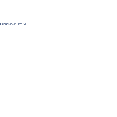
HungaroMet:
[bykv]