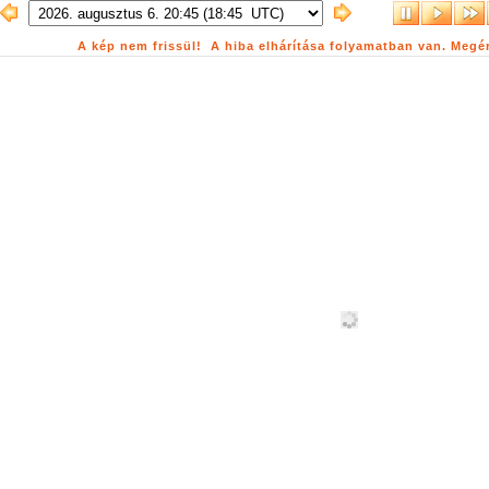
A kép nem frissül! A hiba elhárítása folyamatban van. Megé